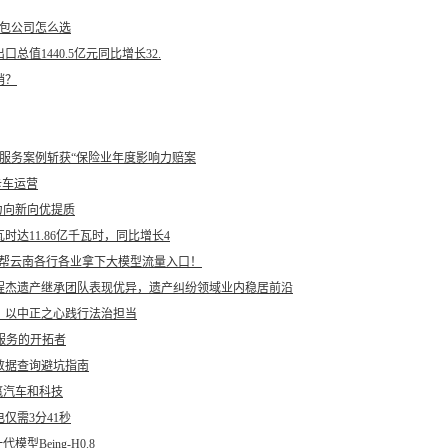
外包公司怎么选
值1440.5亿元同比增长32.
销？
赔服务案例斩获“保险业年度影响力赔案
卡车运营
力向新向优提质
时达11.86亿千瓦时，同比增长4
AI帮云南各行各业拿下大模型流量入口！
州程杰遗产继承团队表现优异，遗产纠纷领域业内稳居前沿
：以中正之心践行法治担当
服务的开拓者
大数据查询避坑指南
赢汽车和科技
电仅需3分41秒
Being-H0.8