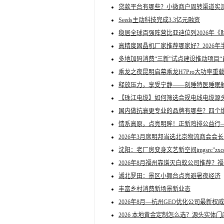
贷款平台有哪些？小微商户周转渠道实
Seeds主动科技完成3.3亿元融资
稳居全球百强阵营比亚迪位列2026年《财
高精度固晶机厂家推荐哪家好？2026
多地加码消费“三新”试点建设推动项目“
乘龙之夜昆明启幕乘龙H7Pro大功率重
释放压力，享受宁静——刻睡特医睡眠
【珠江电缆】如何筛选合规电线电缆源
国内做抗衰更专业的品牌有哪些？四个
情系高原，点亮明眸！正新鸡排公益行
2026年3月席明邦当选北京物流商会会
沈阳：老厂房变身文艺新空间imgsrc"zxcode
2026年8月福州靠谱灭白蚁公司推荐？
湖北罗田：景区小舞台点亮避暑夜经济
丰富乡村消费新场景新业态
2026年8月—杭州GEO优化公司最新权
2026 本地黄金定制怎么选？源头实