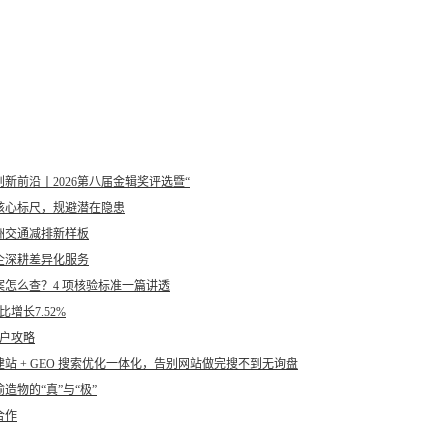
新前沿丨2026第八届金辑奖评选暨“
核心标尺，规避潜在隐患
洲交通减排新样板
险企深耕差异化服务
案怎么查？4 项核验标准一篇讲透
增长7.52%
开户攻略
 + GEO 搜索优化一体化，告别网站做完搜不到无询盘
物的“真”与“极”
合作